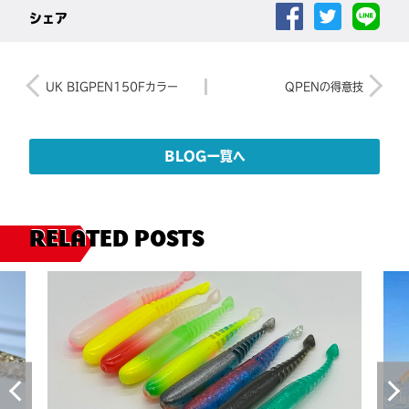
シェア
投
稿
UK BIGPEN150Fカラー
QPENの得意技
過
次
ナ
去
の
ビ
の
投
投
稿
ゲ
BLOG一覧へ
稿
ー
シ
ョ
RELATED POSTS
ン