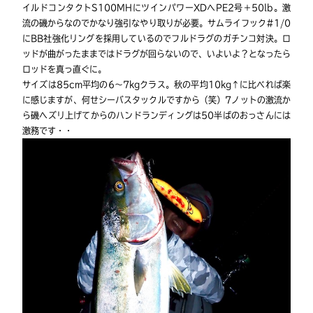
イルドコンタクトS100MHにツインパワーXDへPE2号＋50lb。激
流の磯からなのでかなり強引なやり取りが必要。サムライフック#1/0
にBB社強化リングを採用しているのでフルドラグのガチンコ対決。ロ
ッドが曲がったままではドラグが回らないので、いよいよ？となったら
ロッドを真っ直ぐに。
サイズは85cm平均の6〜7kgクラス。秋の平均10kg↑に比べれば楽
に感じますが、何せシーバスタックルですから（笑）7ノットの激流か
ら磯へズリ上げてからのハンドランディングは50半ばのおっさんには
激務です・・