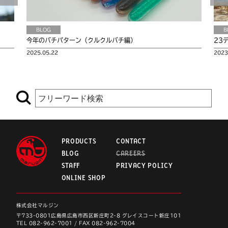
BLOG
B
今年のバチパターン（クルクルバチ編）
23
2025.05.22
2023
PRODUCTS
CONTACT
BLOG
CAREERS
STAFF
PRIVACY POLICY
ONLINE SHOP
株式会社マルジン
〒733-0801
広島県広島市西区新庄町2-8 グレイスコート新庄101
TEL
082-962-7001
/
FAX 082-962-7004