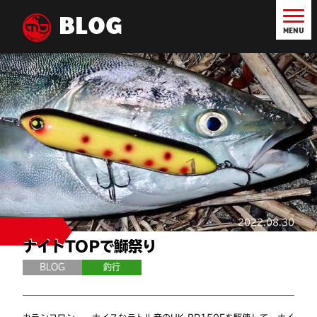
BLOG
MENU
2022.08.30
ナイトTOPで鰤祭り
BLOG
釣行