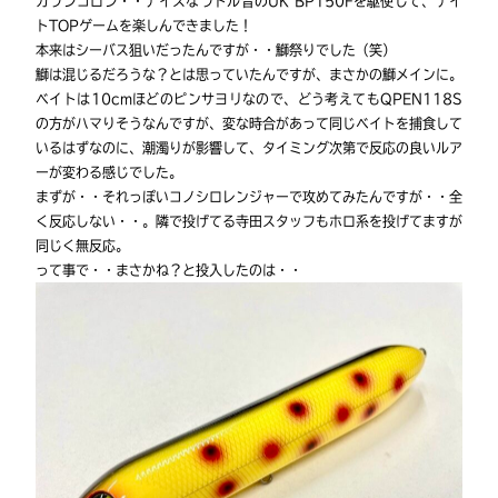
カランコロン・・ナイスなラトル音のUK BP150Fを駆使して、ナイ
トTOPゲームを楽しんできました！
本来はシーバス狙いだったんですが・・鰤祭りでした（笑）
鰤は混じるだろうな？とは思っていたんですが、まさかの鰤メインに。
ベイトは10cmほどのピンサヨリなので、どう考えてもQPEN118S
の方がハマりそうなんですが、変な時合があって同じベイトを捕食して
いるはずなのに、潮濁りが影響して、タイミング次第で反応の良いルア
ーが変わる感じでした。
まずが・・それっぽいコノシロレンジャーで攻めてみたんですが・・全
く反応しない・・。隣で投げてる寺田スタッフもホロ系を投げてますが
同じく無反応。
って事で・・まさかね？と投入したのは・・